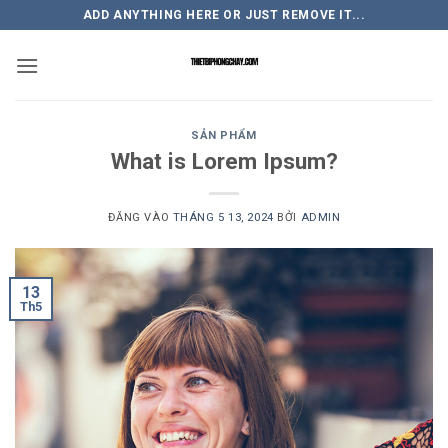
Bỏ
ADD ANYTHING HERE OR JUST REMOVE IT...
qua
nội
dung
SẢN PHẨM
What is Lorem Ipsum?
ĐĂNG VÀO
THÁNG 5 13, 2024
BỞI
ADMIN
13
Th5