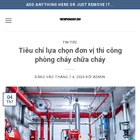
Bỏ
ADD ANYTHING HERE OR JUST REMOVE IT...
qua
nội
dung
TIN TỨC
Tiêu chí lựa chọn đơn vị thi công
phòng cháy chữa cháy
ĐĂNG VÀO
THÁNG 7 4, 2024
BỞI
ADMIN
04
Th7