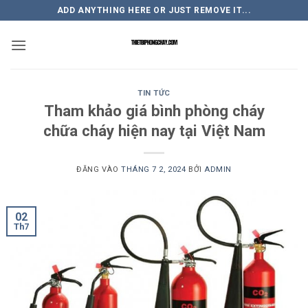
Bỏ
ADD ANYTHING HERE OR JUST REMOVE IT...
qua
nội
dung
TIN TỨC
Tham khảo giá bình phòng cháy
chữa cháy hiện nay tại Việt Nam
ĐĂNG VÀO
THÁNG 7 2, 2024
BỞI
ADMIN
02
Th7