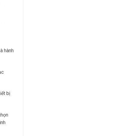
và hành
ạc
ết bị
chọn
ình