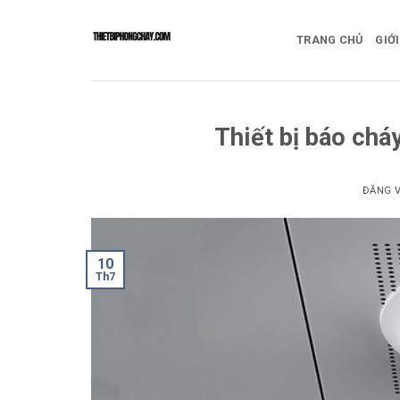
Bỏ
qua
TRANG CHỦ
GIỚI
nội
dung
Thiết bị báo chá
ĐĂNG 
10
Th7