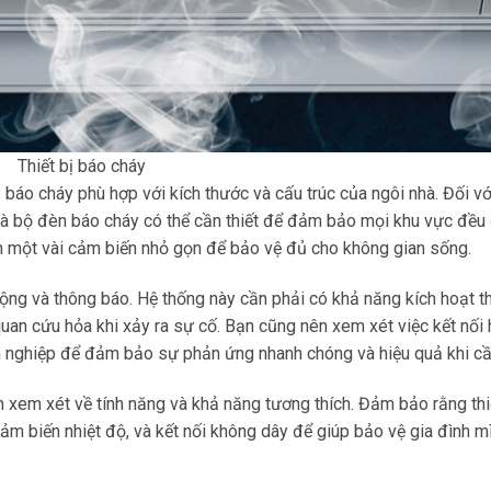
Thiết bị báo cháy
ị báo cháy phù hợp với kích thước và cấu trúc của ngôi nhà. Đối vớ
 và bộ đèn báo cháy có thể cần thiết để đảm bảo mọi khu vực đều
ần một vài cảm biến nhỏ gọn để bảo vệ đủ cho không gian sống.
ộng và thông báo. Hệ thống này cần phải có khả năng kích hoạt t
uan cứu hỏa khi xảy ra sự cố. Bạn cũng nên xem xét việc kết nối 
 nghiệp để đảm bảo sự phản ứng nhanh chóng và hiệu quả khi cần
n xem xét về tính năng và khả năng tương thích. Đảm bảo rằng thi
ảm biến nhiệt độ, và kết nối không dây để giúp bảo vệ gia đình m