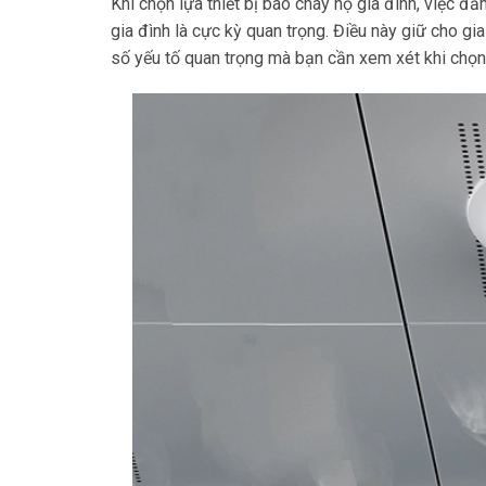
Khi chọn lựa thiết bị báo cháy hộ gia đình, việc 
gia đình là cực kỳ quan trọng. Điều này giữ cho gi
số yếu tố quan trọng mà bạn cần xem xét khi chọn t