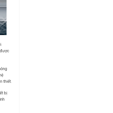
i
 được
hông
hệ
 thiết.
ết bị
ình