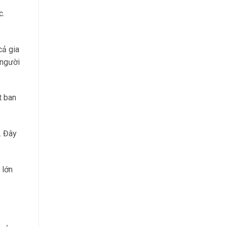
c.
cả gia
 người
t ban
. Đây
 lớn