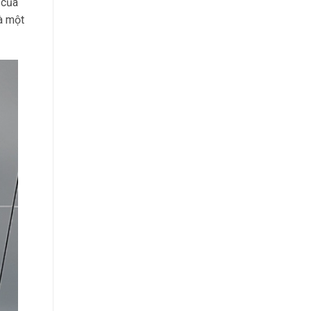
 của
là một